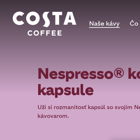
Naše kávy
Čo 
Nespresso® k
kapsule
Uži si rozmanitosť kapsúl so svojím 
kávovarom.