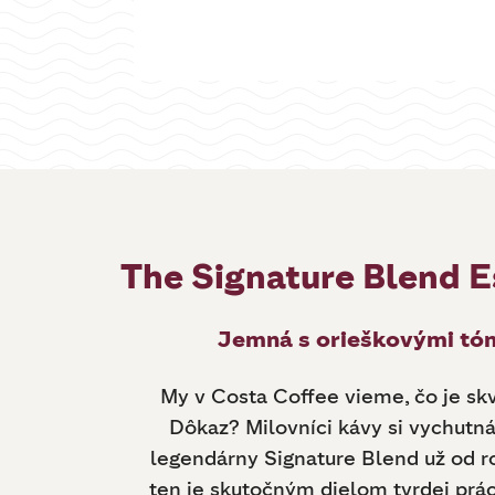
The Signature Blend 
Jemná s orieškovými tó
My v Costa Coffee vieme, čo je skv
Dôkaz? Milovníci kávy si vychutná
legendárny Signature Blend už od ro
ten je skutočným dielom tvrdej prác