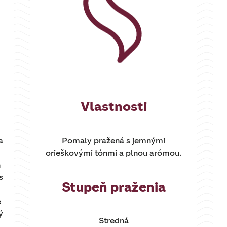
Vlastnosti
a
Pomaly pražená s jemnými
orieškovými tónmi a plnou arómou.
h
s
Stupeň praženia
e
ý
Stredná