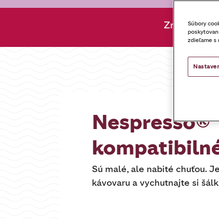
Zrnková ká
Súbory cook
poskytovani
zdieľame s 
Nastaven
Nespresso®
kompatibiln
Sú malé, ale nabité chuťou. 
kávovaru a vychutnajte si šálk