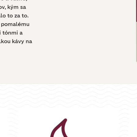
ov, kým sa
lo to za to.
ka pomalému
i tónmi a
lkou kávy na