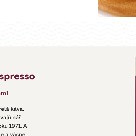
Espresso
nmi
elá káva.
vajú náš
ku 1971. A
e a vášne,