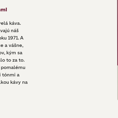
nmi
elá káva.
vajú náš
ku 1971. A
e a vášne,
ov, kým sa
lo to za to.
ka pomalému
i tónmi a
lkou kávy na