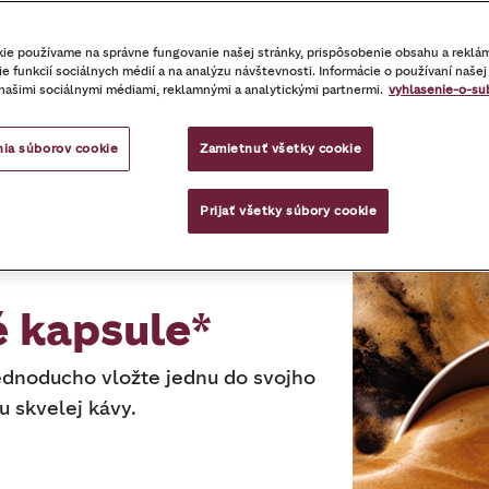
va
Mletá káva
Nespresso® kompatibi
ie používame na správne fungovanie našej stránky, prispôsobenie obsahu a reklá
e funkcií sociálnych médií a na analýzu návštevnosti. Informácie o používaní našej 
našimi sociálnymi médiami, reklamnými a analytickými partnermi.
vyhlasenie-o-su
ia súborov cookie
Zamietnuť všetky cookie
Prijať všetky súbory cookie
é kapsule*
Jednoducho vložte jednu do svojho
u skvelej kávy.