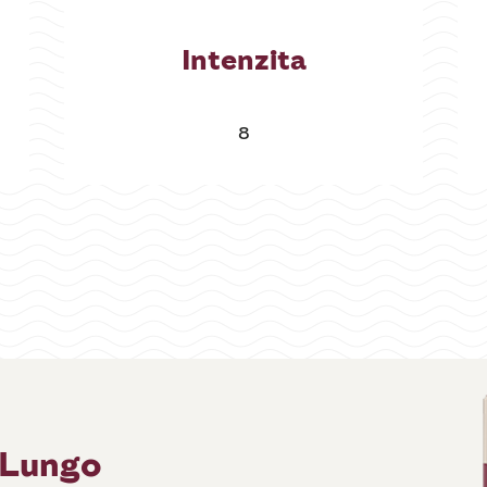
Intenzita
8
 Lungo