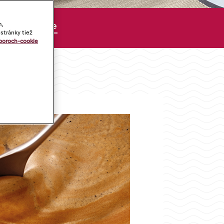
lné kapsule
m,
stránky tiež
boroch-cookie