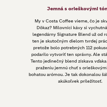
Jemná s orieškovými tó
My v Costa Coffee vieme, čo je skv
Dôkaz? Milovníci kávy si vychutná
legendárny Signature Blend už od ro
ten je skutočným dielom tvrdej prác
pretože bolo potrebných 112 pokus
podarilo vytvoriť ten správny. Ale stá
Tento jedinečný blend získava vďa
praženiu jemnú chuť s orieškovým
bohatou arómou. Je tak dokonalou šá
akúkoľvek príležitosť.