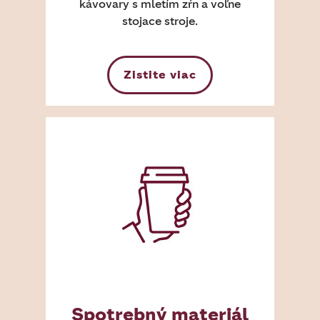
kávovary s mletím zŕn a voľne
stojace stroje.
Zistite viac
Spotrebný materiál