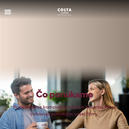
Čo ponúkame
Poskytujeme komplexné kávové riešenia, ktoré
vyhovujú potrebám vašej firmy.