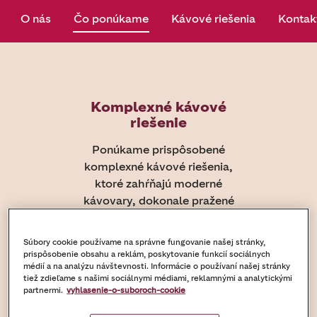
O nás
Čo ponúkame
Kávové riešenia
Kontak
Komplexné kávové
riešenie
Ponúkame prispôsobené
komplexné kávové riešenia,
ktoré zahŕňajú moderné
kávovary, dokonale pražené
kávové zrná, značkové
marketingové materiály na
Súbory cookie používame na správne fungovanie našej stránky,
aktiváciu, školenie
prispôsobenie obsahu a reklám, poskytovanie funkcií sociálnych
médií a na analýzu návštevnosti. Informácie o používaní našej stránky
zamestnancov a podporu
tiež zdieľame s našimi sociálnymi médiami, reklamnými a analytickými
zákazníckeho servisu a údržby.
partnermi.
vyhlasenie-o-suboroch-cookie